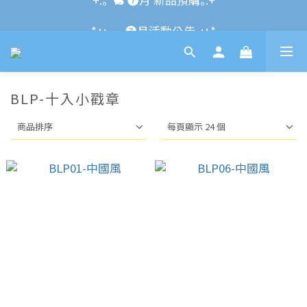
*+:｡\new / !🌌 官網消費滿千折百~RUN~:+*
*+:｡     ❼月活動公告｡:+*
*+:｡\new / !🌌 官網消費滿千折百~RUN~:+*
BLP-十入小戳章
商品排序
每頁顯示 24 個