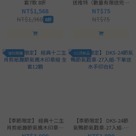
套7款 8折
送推特（數量有限送完為
止)
NT$1,568
NT$75
NT$1,960
NT$75
8折
復刻預購
O1月新品
【季節限定】 經典十二生
【季節限定】 DKS-24節
肖剪紙趣節氣楓木印章組
氣鴨節氣戳章-27入組-下
全套12顆
單送水手印台紅