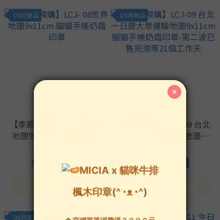
O8月新品
O8月新品
【季節預購】LCJ- 08世界
【季節預購】LCJ-09 台北
地圖9x11cm 貓貓手帳奶
一日遊大眾運輸地圖
霜印章
9x11cm貓貓手帳奶霜印
NT$585
NT$585
章-第二波已售完須等21個
NT$650
NT$650
9折
9折
工作天
O8月新品
O8月新品