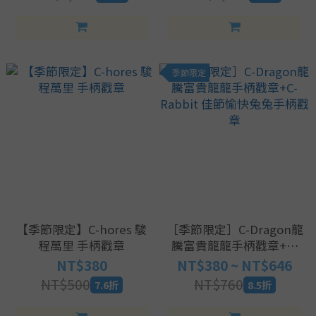
季節限定
【季節限定】C-hores 駿
［季節限定］C-Dragon龍
程萬里 手柄戳章
騰富貴龍龍手柄戳章+C-
Rabbit 佳節愉快兔兔手柄
NT$380
NT$380 ~ NT$646
戳章
NT$500
NT$760
7.6折
8.5折