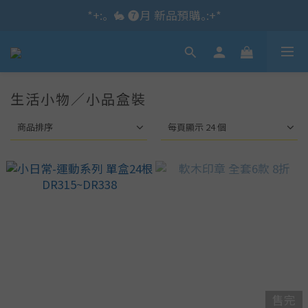
*+:｡\new / !🌌 官網消費滿千折百~RUN~:+*
*+:｡  🐇 ❼月 新品預購｡:+*
*+:｡     ❼月活動公告｡:+*
*+:｡\new / !🌌 官網消費滿千折百~RUN~:+*
生活小物／小品盒裝
商品排序
每頁顯示 24 個
售完