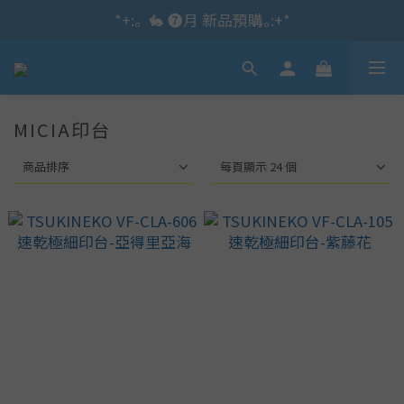
*+:｡\new / !🌌 官網消費滿千折百~RUN~:+*
*+:｡  🐇 ❼月 新品預購｡:+*
*+:｡     ❼月活動公告｡:+*
*+:｡\new / !🌌 官網消費滿千折百~RUN~:+*
MICIA印台
商品排序
每頁顯示 24 個