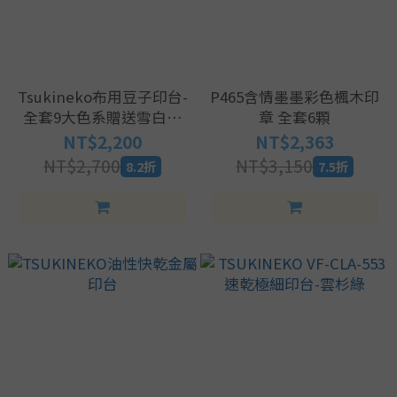
Tsukineko布用豆子印台-
P465含情墨墨彩色楓木印
全套9大色系贈送雪白蓋
章 全套6顆
印紙2包
NT$2,200
NT$2,363
NT$2,700
NT$3,150
8.2折
7.5折