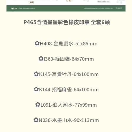
P465
含情墨墨彩色橡皮印章 全套6顆
✿
H408-金魚戲水-51x86mm
✿
I360-緬因貓-64x70mm
✿
K145-富貴牡丹-64x100mm
✿
K144-招福麻雀-64x100mm
✿
L091-浪人潮水-77x99mm
✿
N036-水墨山水-90x113mm