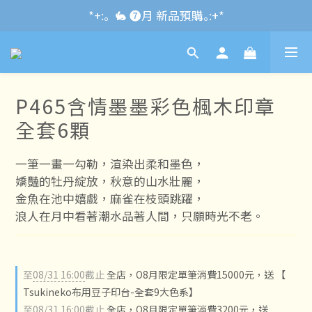
*+:｡\new / !🌌 官網消費滿千折百~RUN~:+*
*+:｡  🐇 ❼月 新品預購｡:+*
*+:｡     ❼月活動公告｡:+*
*+:｡\new / !🌌 官網消費滿千折百~RUN~:+*
P465含情墨墨彩色楓木印章
全套6顆
一筆一畫一勾勒，渲染出柔和墨色，
嬌豔的牡丹綻放，秋意的山水壯麗，
金魚在池中嬉戲，麻雀在枝頭跳躍，
浪人在月中看著潮水品著人間，只願時光不老。
至
08/31 16:00
截止
全店，O8月限定單筆消費15000元，送 【
Tsukineko布用豆子印台-全套9大色系】
至
08/31 16:00
截止
全店，O8月限定單筆消費3200元，送