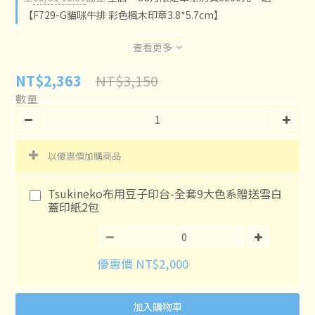
【F729-G貓咪牛排 彩色楓木印章3.8*5.7cm】
查看更多
NT$3,150
NT$2,363
數量
以優惠價加購商品
Tsukineko布用豆子印台-全套9大色系贈送雪白
蓋印紙2包
優惠價 NT$2,000
加入購物車