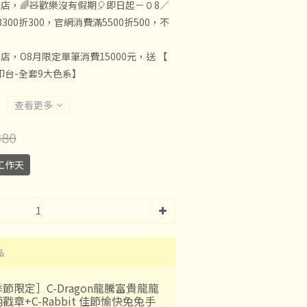
店，🌈🧸歡樂沒有假期🎈即日起－０8／
300折300，官網消費滿5500折500，不
店，O8月限定單筆消費15000元，送 【
子印台-全套9大色系】
查看更多
80
工作天
品
節限定］C-Dragon龍騰富貴龍龍
戳章+C-Rabbit 佳節愉快兔兔手