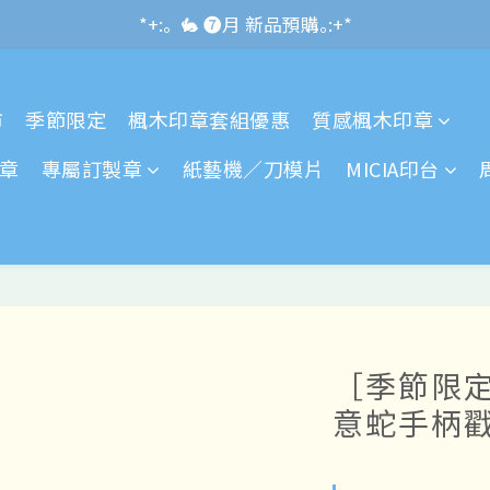
*+:｡\new / !🌌 官網消費滿千折百~RUN~:+*
*+:｡  🐇 ❼月 新品預購｡:+*
*+:｡     ❼月活動公告｡:+*
市
季節限定
楓木印章套組優惠
質感楓木印章
*+:｡\new / !🌌 官網消費滿千折百~RUN~:+*
章
專屬訂製章
紙藝機／刀模片
MICIA印台
［季節限定
意蛇手柄