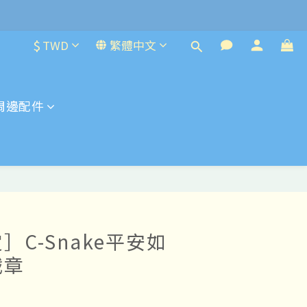
$
TWD
繁體中文
周邊配件
］C-Snake平安如
戳章