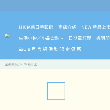
MICIA美日手藝館
商店介紹
NEW 新品上
生活小物／小品盒裝
日期章訂製
透明印
🐳O 8 月 官 網 活 動 限 定 優 惠
全部商品
/
NEW 新品上市