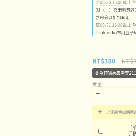
至
08/30 16:00
截止
全
31（一）官網消費滿3
含部分以折扣套組
至
08/31 16:00
截止
全
Tsukineko布用豆
NT$3
NT$380
此為預購商品需等21
數量
以優惠價加購商
［季
手柄