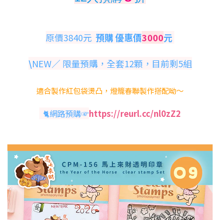
原價3840元
預購 優惠價
3000
元
\
NEW／ 限量預購，全套12顆
，目前剩5組
適合製作紅包袋燙凸，燈籠春聯製作搭配呦～
🐈網路預購☞
https://reurl.cc/nl0zZ2