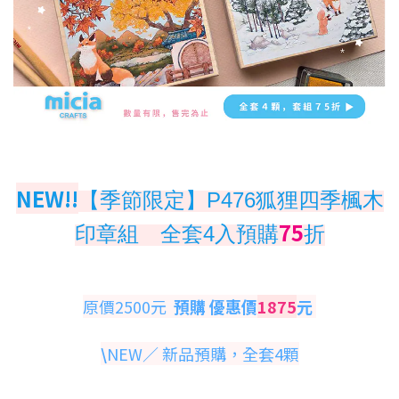
NEW!!
【季節限定】P476狐狸四季楓木
75
印章組
全套4入預購
折
原價2500元
預購 優惠價
1875
元
\
NEW／ 新品預購，全套4顆