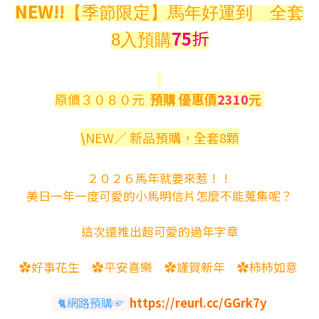
NEW!!
【季節限定】馬年好運到
全套
75
折
8入預購
原價３０８０元
預購 優惠價
2310
元
\
NEW／ 新品預購，全套8顆
２０２６馬年就要來惹！！
美日一年一度可愛的小馬明信片怎麼不能蒐集呢？
這次還推出超可愛的過年字章
✿好事花生 ✿平安喜樂 ✿謹賀新年 ✿柿柿如意
🐈網路預購☞
https://reurl.cc/GGrk7y