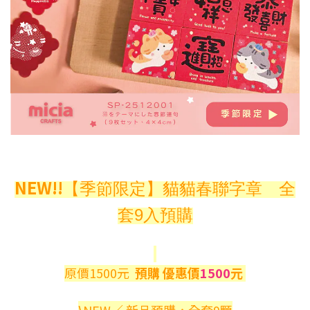
NEW!!
【季節限定】貓貓春聯字章
全
套9入預購
原價1500元
預購 優惠價
1500
元