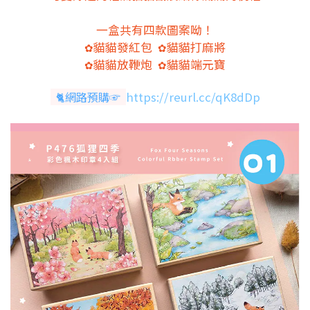
一盒共有四款圖案呦！
貓貓發紅包
貓貓打麻將
✿
✿
貓貓放鞭炮
貓貓端元寶
✿
✿
🐈網路預購☞
https://reurl.cc/qK8dDp