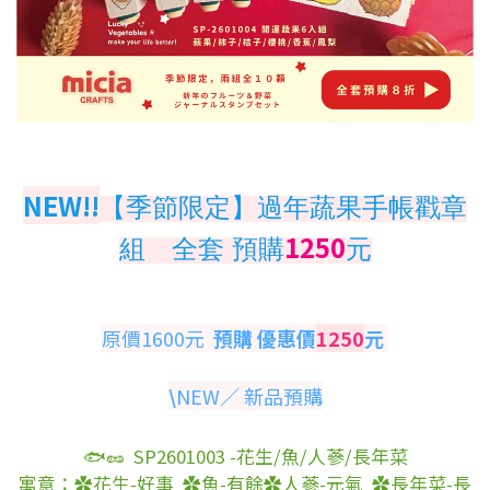
NEW!!
【季節限定】過年蔬果手帳戳章
1250
組 全套 預購
元
原價1600元
預購 優惠價
1250
元
\
NEW／ 新品預購
🐟🥜 SP2601003 -花生/魚/人蔘/長年菜
寓意：
✿花生-好事 ✿魚-有餘
✿人蔘-元氣 ✿長年菜-長