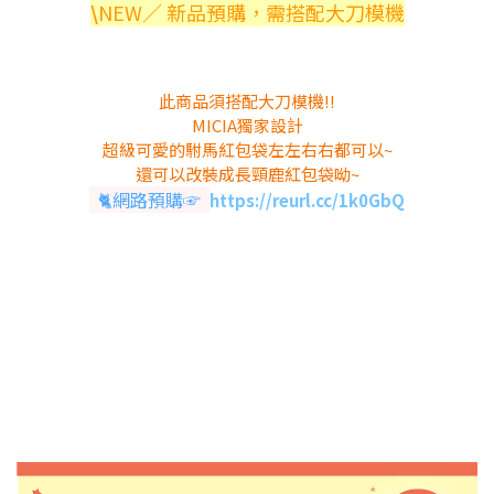
\
NEW／ 新品預購，需搭配大刀模機
此商品須搭配大刀模機!!
MICIA獨家設計
超級可愛的駙馬紅包袋左左右右都可以~
還可以改裝成長頸鹿紅包袋呦~
🐈網路預購☞
https://reurl.cc/1k0GbQ