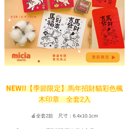
NEW!!
【季節限定】馬年招財貓彩色楓
木印章
全套2入
🍎全套2款 尺寸：6.4x10.1cm