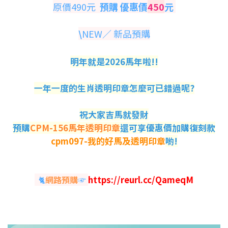
原價490元
預購 優惠價
450
元
\
NEW／ 新品預購
明年就是2026馬年啦!!
一年一度的生肖透明印章怎麼可已錯過呢?
祝大家吉馬就發財
預購
CPM-156馬年透明印章
還可享優惠價加購復刻款
cpm097-我的好馬及透明印章
喲!
🐈
網路預購
☞
https://reurl.cc/QameqM