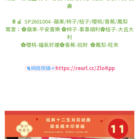
壽
🍍🍎 SP2601004 -蘋果/柿子/桔子/櫻桃/香蕉/鳳梨
寓意：
✿蘋果-平安喜樂 ✿柿子-事事順利
✿桔子-大吉大
利
✿櫻桃-福氣好運
✿香蕉-招財 ✿鳳梨-旺來
🐈網路預購☞
https://reurl.cc/ZloKpp