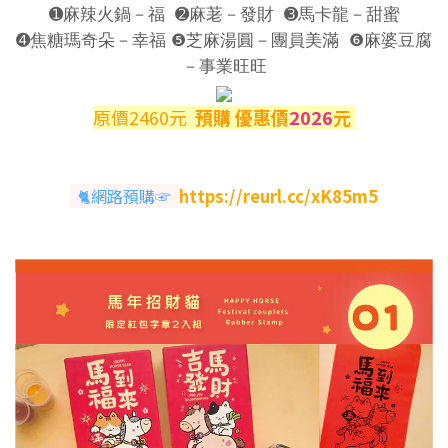
➊麻辣火鍋－福
➋麻荖－發財
➌馬卡龍－甜蜜
➍焦糖瑪奇朵－幸福
❺芝麻湯圓－團員美滿
❻麻婆豆腐
－事業旺旺
原價2460元
預購 優惠價
2026
元
🐈網路預購☞
https://reurl.cc/xK85m5