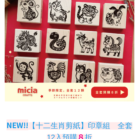
NEW!!
【十二生肖剪紙
】
印章
組 全套
８
12入預購
折