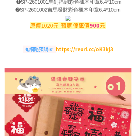
➊
SP-2601001馬到福到彩色楓木印章6.4*10cm
➋
SP-2601002吉馬發財彩色楓木印章6.4*10cm
原價1020元
預購 優惠價
900
元
🐈網路預購☞
https://reurl.cc/oK3kj3