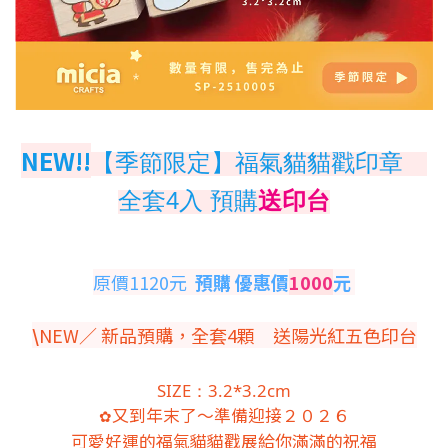
NEW!!
【季節限定】福氣貓貓戳印章
全套4入 預購
送印台
原價1120元
預購 優惠價
1000
元
\
NEW／ 新品預購，全套4顆 送陽光紅五色印台
SIZE：3.2*3.2cm
又到年末了～準備迎接２０２６
✿
可愛好運的福氣貓貓戳展給你滿滿的祝福