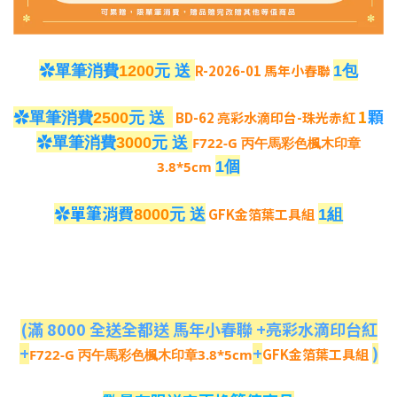
✿
R-2026-01 馬年小春聯
單筆消費
1200
元
送
1包
✿
1
顆
BD-62 亮彩水滴印台-珠光赤紅
單筆消費
2500
元
送
✿
單筆消費
3000
元
送
F722-G 丙午馬彩色楓木印章
3.8*5cm
1個
✿單筆消費
GFK金箔葉工具組
8000
元
送
1組
(滿 8000 全送全都送 馬年小春聯 +亮彩水滴印台紅
+
+
)
GFK金箔葉工具組
F722-G 丙午馬彩色楓木印章3.8*5cm