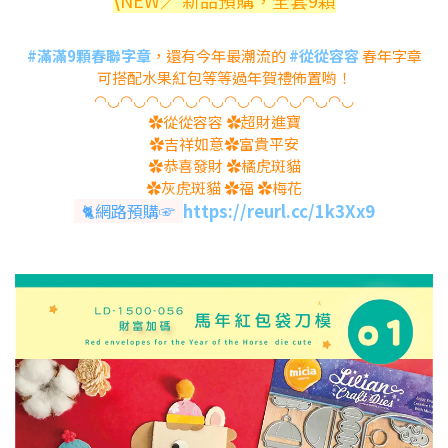
\
NEW／ 新品預購，全套9顆
#滿滿9顆春聯字章
，還有今年最潮流的
#從從容容
春年字章
可搭配水果紅包等等過年賀禮佈置喲！
◠◡◠◡◠◡◠◡◠◡◠◡◠◡◠◡◠◡◠◡
✿從從容容 ✿超財進寶
✿吉祥如意✿富貴平安
✿恭喜發財 ✿橘虎斑貓
✿灰虎斑貓 ✿福 ✿梅花
🐈網路預購☞
https://reurl.cc/1k3Xx9