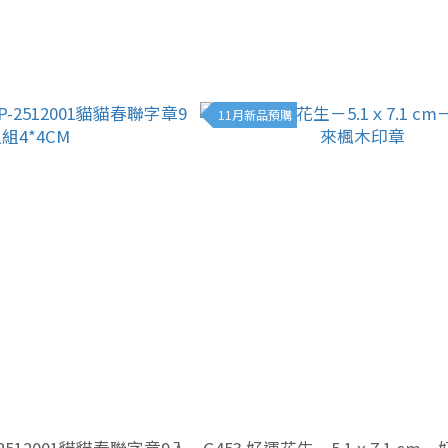
11月新品預購
2512001貓貓春聯字章9入
G453 好運花生－5.1ｘ7.1 c