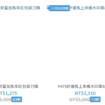
11月新品預購
056 財富加馬年紅包袋刀模
P475好運馬上來楓木印章
T$1,275
NT$2,310
1,500
NT$3,080
8.5折
7.5折