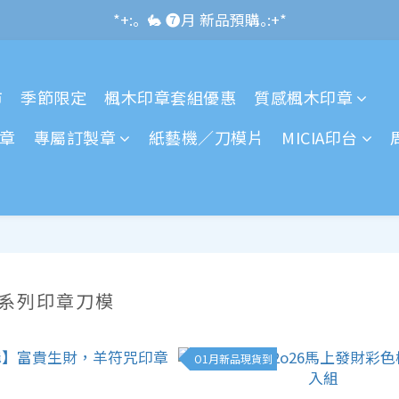
*+:｡\new / !🌌 官網消費滿千折百~RUN~:+*
*+:｡  🐇 ❼月 新品預購｡:+*
*+:｡     ❼月活動公告｡:+*
市
季節限定
楓木印章套組優惠
質感楓木印章
*+:｡\new / !🌌 官網消費滿千折百~RUN~:+*
章
專屬訂製章
紙藝機／刀模片
MICIA印台
馬年系列印章刀模
O1月新品現貨到