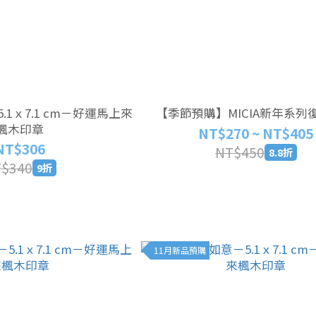
5.1ｘ7.1 cm－好運馬上來
【季節預購】MICIA新年系列
楓木印章
NT$270 ~ NT$405
NT$306
NT$450
8.8折
$340
9折
11月新品預購