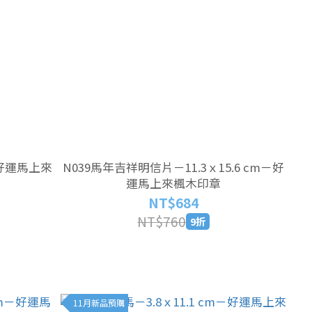
m－好運馬上來
N039馬年吉祥明信片－11.3ｘ15.6 cm－好
運馬上來楓木印章
NT$684
NT$760
9折
11月新品預購