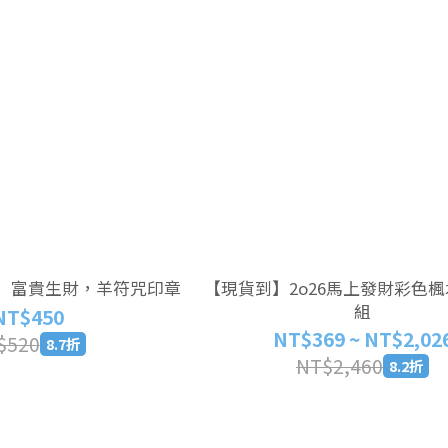
】富貴生財，羊符咒印章
【現貨到】2o26馬上發財彩色楓
組
NT$450
NT$369 ~ NT$2,02
$520
8.7折
NT$2,460
8.2折