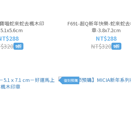
財進寶喵蛇來蛇去楓木印
F691-超Q新年快樂-蛇來蛇
5.1x5.6cm
章-3.8x7.2cm
NT$288
NT$288
$320
NT$320
9折
9折
復刻預購