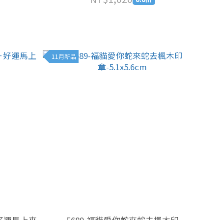
11月新品
m－好運馬上來
F689-福貓愛你蛇來蛇去楓木印