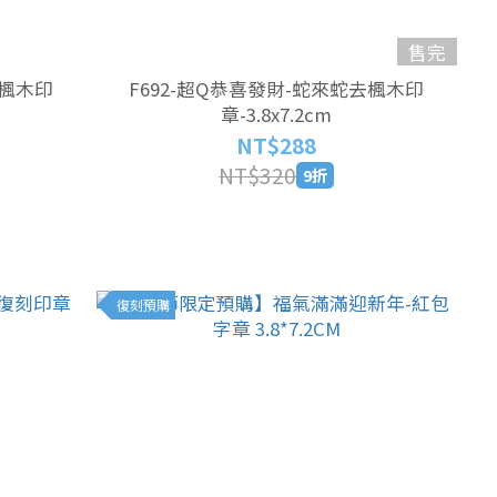
售完
去楓木印
F692-超Q恭喜發財-蛇來蛇去楓木印
章-3.8x7.2cm
NT$288
NT$320
9折
復刻預購