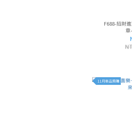
F688-招
章-
NT
11月新品預購