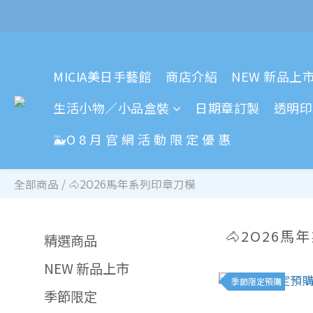
MICIA美日手藝館
商店介紹
NEW 新品上
生活小物／小品盒裝
日期章訂製
透明印
🐳O 8 月 官 網 活 動 限 定 優 惠
全部商品
/
🐴2O26馬年系列印章刀模
🐴2O26
精選商品
NEW 新品上市
季節限定預購
季節限定