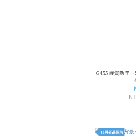
G455 謹賀新年－
NT
11月新品預購