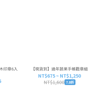
木印章6入
【現貨到】過年蔬果手帳戳章組
NT$675 ~ NT$1,250
6
NT$1,600
7.8折