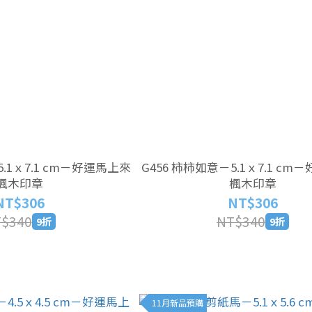
5.1ｘ7.1 cm－好運馬上來
G456 柿柿如意－5.1ｘ7.1 c
楓木印章
楓木印章
NT$306
NT$306
$340
NT$340
9折
9折
11月新品預購