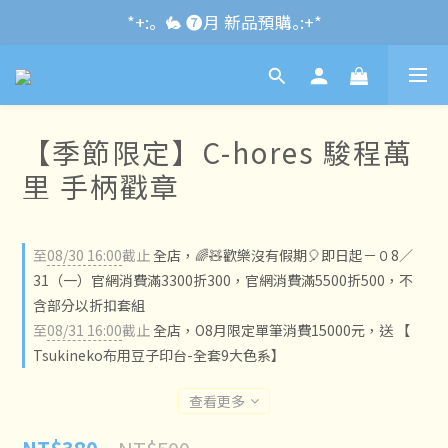
*+:｡\new / !🌌 官網消費滿千折百~RUN~:+*
*+:｡  🐇 ❼月 新品預購｡:+*
*+:｡     ❼月活動公告｡:+*
*+:｡\new / !🌌 官網消費滿千折百~RUN~:+*
【季節限定】C-hores 駿程萬
里 手柄戳章
至
08/30 16:00
截止
全店，🌈🧸歡樂沒有假期🎈即日起－０8／
31（一）官網消費滿3300折300，官網消費滿5500折500，不
含部分以折扣套組
至
08/31 16:00
截止
全店，O8月限定單筆消費15000元，送 【
Tsukineko布用豆子印台-全套9大色系】
查看更多