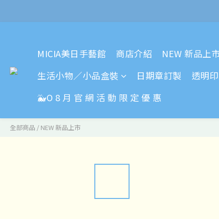
MICIA美日手藝館
商店介紹
NEW 新品上
生活小物／小品盒裝
日期章訂製
透明印
🐳O 8 月 官 網 活 動 限 定 優 惠
全部商品
/
NEW 新品上市