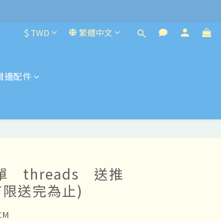
$
TWD
繁體中文
周邊配件
 threads 送推
限送完為止)
CM