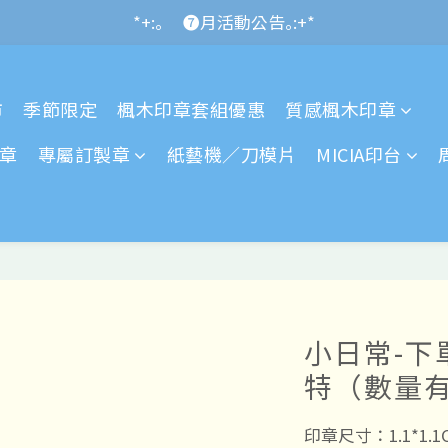
*+:｡\new / !🌌 官網消費滿千折百~RUN~:+*
*+:｡     ❼月活動公告｡:+*
*+:｡\new / !🌌 官網消費滿千折百~RUN~:+*
市
季節限定
楓木印章套組優惠
質感楓木印章
章
專屬訂製章
紙藝機／刀模片
MICIA印台
小日常-下單
特（數量有
印章尺寸：1.1*1.1