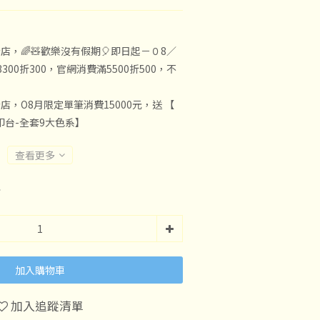
店，🌈🧸歡樂沒有假期🎈即日起－０8／
300折300，官網消費滿5500折500，不
店，O8月限定單筆消費15000元，送 【
子印台-全套9大色系】
查看更多
5
加入購物車
加入追蹤清單