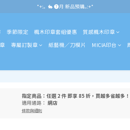
*+:｡\new / !🌌 官網消費滿千折百~RUN~:+*
*+:｡  🐇 ❼月 新品預購｡:+*
*+:｡     ❼月活動公告｡:+*
市
季節限定
楓木印章套組優惠
質感楓木印章
*+:｡\new / !🌌 官網消費滿千折百~RUN~:+*
章
專屬訂製章
紙藝機／刀模片
MICIA印台
指定商品：任選 2 件 即享 85 折，買越多省越多！
適用通路：
網店
條款與細則