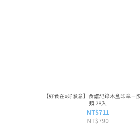
【好食在x好煮意】食譜記錄木盒印章－
類 28入
NT$711
NT$790