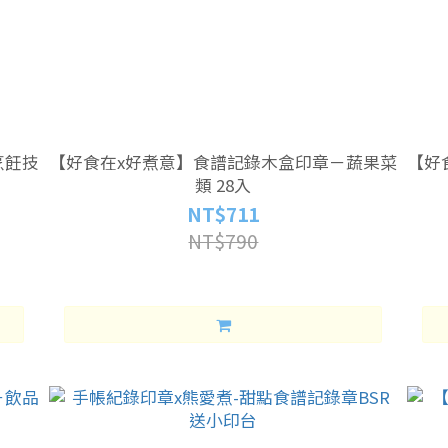
烹飪技
【好食在x好煮意】食譜記錄木盒印章－蔬果菜
【好
類 28入
NT$711
NT$790