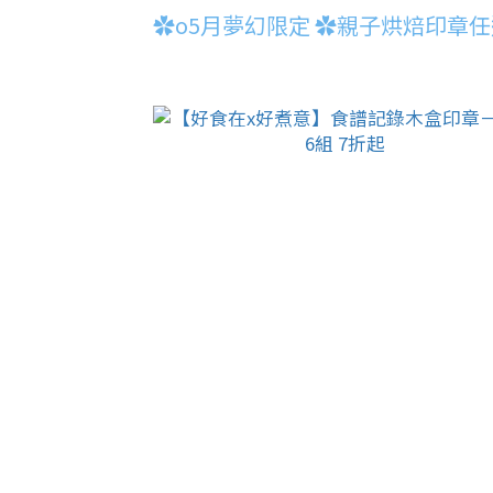
✿o5月夢幻限定 ✿親子烘焙印章任