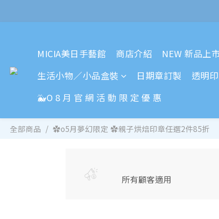
MICIA美日手藝館
商店介紹
NEW 新品上
生活小物／小品盒裝
日期章訂製
透明印
🐳O 8 月 官 網 活 動 限 定 優 惠
全部商品
✿o5月夢幻限定 ✿親子烘焙印章任選2件85折
所有顧客適用