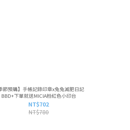
季節預購】手帳記錄印章x兔兔減肥日記
BBD+下單就送MICIA粉紅色小印台
NT$702
NT$780