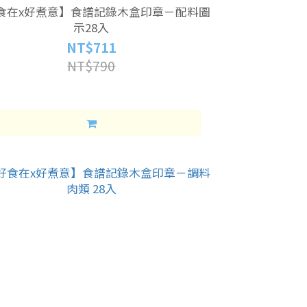
食在x好煮意】食譜記錄木盒印章－配料圖
示28入
NT$711
NT$790