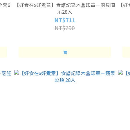
全套6
【好食在x好煮意】食譜記錄木盒印章－廚具圖
【好
示28入
NT$711
NT$790