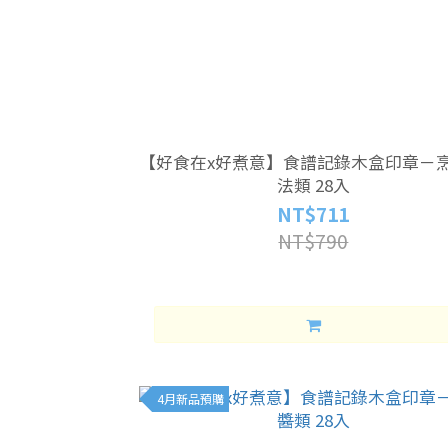
【好食在x好煮意】食譜記錄木盒印章－
法類 28入
NT$711
NT$790
4月新品預購