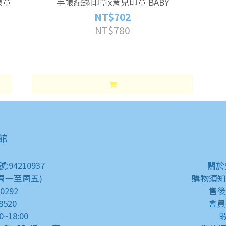
帳章
手帳紀錄印章x育兒印章 BABY
NT$702
NT$780
藝館
4210937
關
 (周一至周五)
購物須
80292
售
8520
會
0~18:00