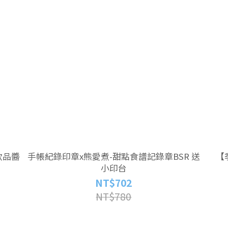
飲品醬
手帳紀錄印章x熊愛煮-甜點食譜記錄章BSR 送
【
小印台
NT$702
NT$780