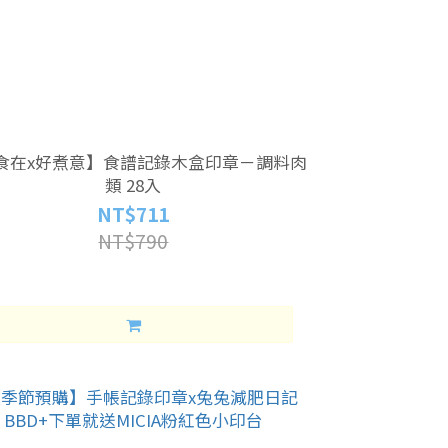
食在x好煮意】食譜記錄木盒印章－調料肉
類 28入
NT$711
NT$790