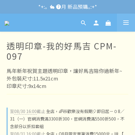
*+:｡\new / !🌌 官網消費滿千折百~RUN~:+*
*+:｡  🐇 ❼月 新品預購｡:+*
*+:｡     ❼月活動公告｡:+*
*+:｡\new / !🌌 官網消費滿千折百~RUN~:+*
透明印章-我的好馬吉 CPM-
097
馬年新年祝賀主題透明印章，讓好馬吉陪你過新年~
外包裝尺寸:11.5x21cm
印章尺寸:9x14cm
至
08/30 16:00
截止
全店，🌈🧸歡樂沒有假期🎈即日起－０8／
31（一）官網消費滿3300折300，官網消費滿5500折500，不
含部分以折扣套組
至
08/31 16:00
截止
全店，O8月限定單筆消費15000元，送 【