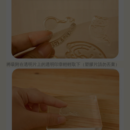
將吸附在透明片上的透明印章輕輕取下（塑膠片請勿丟棄）