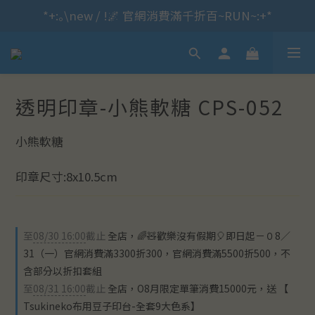
*+:｡\new / !🌌 官網消費滿千折百~RUN~:+*
*+:｡  🐇 ❼月 新品預購｡:+*
*+:｡     ❼月活動公告｡:+*
*+:｡\new / !🌌 官網消費滿千折百~RUN~:+*
透明印章-小熊軟糖 CPS-052
小熊軟糖
印章尺寸:8x10.5cm
至
08/30 16:00
截止
全店，🌈🧸歡樂沒有假期🎈即日起－０8／
31（一）官網消費滿3300折300，官網消費滿5500折500，不
含部分以折扣套組
至
08/31 16:00
截止
全店，O8月限定單筆消費15000元，送 【
Tsukineko布用豆子印台-全套9大色系】