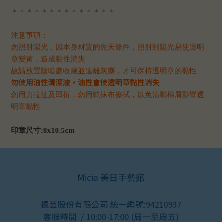
＊＊＊＊＊＊＊＊＊＊＊＊＊＊
注意事項：
勿照射陽光，因本身材質的先天條件，照射到陽光易使透明
章變黃，造成黏性消失
故請放置陰暗處收藏並遠離灰塵，才可保持透明章的黏性
勿使用油性清潔液，油性會使透明章黏性消失
勿用力拉扯及凹折，勿用乾抹布擦拭，以免沾黏棉屑影響透
明章黏性
印章尺寸:8x10.5cm
Micia 美日手藝館
楓芸股份有限公司 統一編號:94210937
客服時間 / 10:00-17:00 (周一至周五)