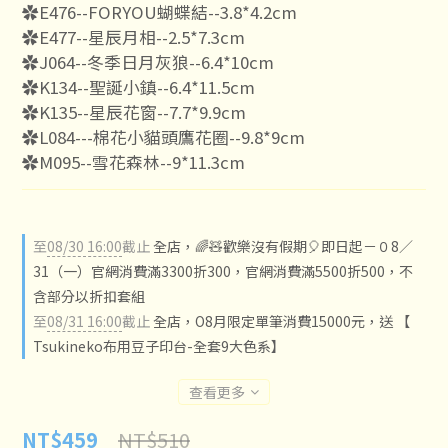
✿E476--FORYOU蝴蝶結--3.8*4.2cm
✿E477--星辰月相--2.5*7.3cm
✿J064--冬季日月灰狼--6.4*10cm
✿K134--聖誕小鎮--6.4*11.5cm 
✿K135--星辰花窗--7.7*9.9cm
✿L084---棉花小貓頭鷹花圈--9.8*9cm
✿M095--雪花森林--9*11.3cm
至
08/30 16:00
截止
全店，🌈🧸歡樂沒有假期🎈即日起－０8／
31（一）官網消費滿3300折300，官網消費滿5500折500，不
含部分以折扣套組
至
08/31 16:00
截止
全店，O8月限定單筆消費15000元，送 【
Tsukineko布用豆子印台-全套9大色系】
查看更多
NT$510
NT$459