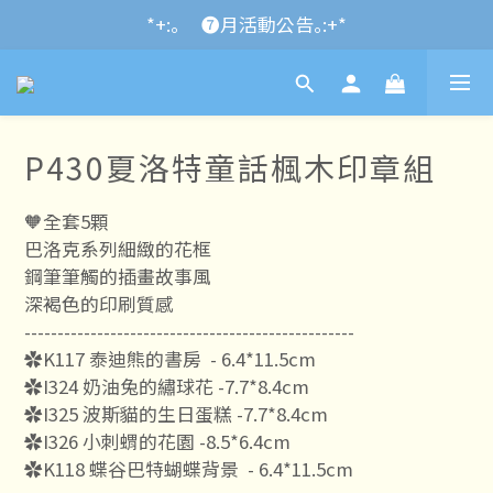
*+:｡\new / !🌌 官網消費滿千折百~RUN~:+*
*+:｡     ❼月活動公告｡:+*
*+:｡\new / !🌌 官網消費滿千折百~RUN~:+*
P430夏洛特童話楓木印章組
🧡全套5顆
巴洛克系列細緻的花框
鋼筆筆觸的插畫故事風
深褐色的印刷質感 
--------------------------------------------------
✿K117 泰迪熊的書房  - 6.4*11.5cm
✿I324 奶油兔的繡球花 -7.7*8.4cm
✿I325 波斯貓的生日蛋糕 -7.7*8.4cm
✿I326 小刺蝟的花園 -8.5*6.4cm
✿K118 蝶谷巴特蝴蝶背景  - 6.4*11.5cm