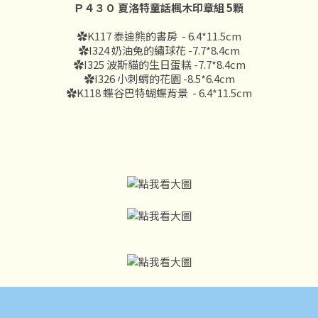
Ｐ４３０
夏洛特童話楓木印章組 5顆
✿K117 泰迪熊的書房 - 6.4*11.5cm
✿I324 奶油兔的繡球花 -7.7*8.4cm
✿I325 波斯貓的生日蛋糕 -7.7*8.4cm
✿I326 小刺蝟的花園 -8.5*6.4cm
✿K118 蝶谷巴特蝴蝶背景 - 6.4*11.5cm