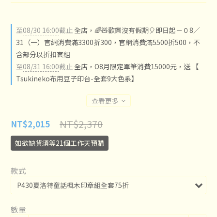
至
08/30 16:00
截止
全店，🌈🧸歡樂沒有假期🎈即日起－０8／
31（一）官網消費滿3300折300，官網消費滿5500折500，不
含部分以折扣套組
至
08/31 16:00
截止
全店，O8月限定單筆消費15000元，送 【
Tsukineko布用豆子印台-全套9大色系】
查看更多
NT$2,370
NT$2,015
如欲缺貨須等21個工作天預購
款式
數量