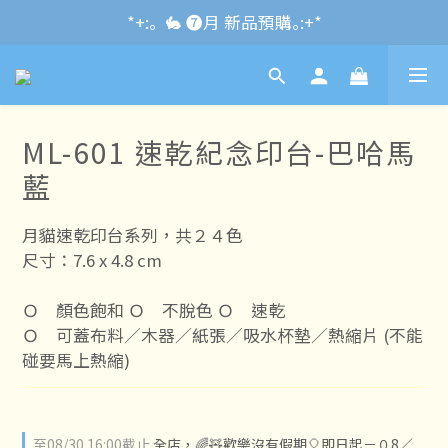
*+:｡\new / !🌌 官網消費滿千折百~RUN~:+*
*+:｡  🐇 ❼月 新品預購｡:+*
*+:｡     ❼月活動公告｡:+*
*+:｡\new / !🌌 官網消費滿千折百~RUN~:+*
ML-601 速乾紀念印台-巴哈馬
藍
月貓速乾印台系列，共２４色
尺寸：7.6 x 4.8 cm
Ｏ　顏色飽和 Ｏ　不脫色 Ｏ　速乾 
Ｏ　可蓋布料／木器／紙張／吸水杯墊／熱縮片 (不能
碰要馬上熱縮)
至
08/30 16:00
截止
全店，🌈🧸歡樂沒有假期🎈即日起－０8／