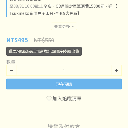
至
08/31 16:00
截止
全店，O8月限定單筆消費15000元，送 【
Tsukineko布用豆子印台-全套9大色系】
查看更多
NT$550
NT$495
此為預購商品1月底依訂單順序陸續出貨
數量
現在預購
加入追蹤清單
送貨及付款方