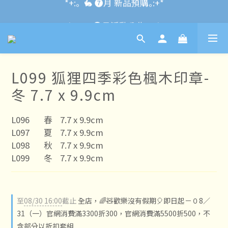
*+:｡\new / !🌌 官網消費滿千折百~RUN~:+*
*+:｡     ❼月活動公告｡:+*
*+:｡\new / !🌌 官網消費滿千折百~RUN~:+*
L099 狐狸四季彩色楓木印章-
冬 7.7 x 9.9cm
L096	春	7.7 x 9.9cm
L097	夏	7.7 x 9.9cm
L098	秋	7.7 x 9.9cm
L099	冬	7.7 x 9.9cm
至
08/30 16:00
截止
全店，🌈🧸歡樂沒有假期🎈即日起－０8／
31（一）官網消費滿3300折300，官網消費滿5500折500，不
含部分以折扣套組