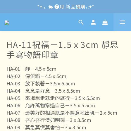
*+:｡\new / !🌌 官網消費滿千折百~RUN~:+*
*+:｡  🐇 ❼月 新品預購｡:+*
*+:｡     ❼月活動公告｡:+*
*+:｡\new / !🌌 官網消費滿千折百~RUN~:+*
HA-11祝福－1.5ｘ3cm 靜思
手寫物語印章
HA-01	靜－4.5ｘ5cm
HA-02	漂流貓－4.5ｘ5cm
HA-03	放下執著－3.5ｘ5.5cm
HA-04	念念是好念－3.5ｘ5.5cm
HA-05	來場說走就走的旅行－3.5ｘ5.5cm
HA-06	允許萬物穿過自己－3.5ｘ5.5cm
HA-07	最美好的相遇總是不經意地出現－2ｘ5cm
HA-08	吾心吾行澄如明鏡－3ｘ3.5cm
HA-09	莫急莫慌莫害怕－3ｘ3.5cm