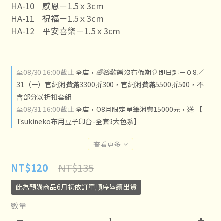
HA-10	感恩－1.5ｘ3cm
HA-11	祝福－1.5ｘ3cm
HA-12	平安喜樂－1.5ｘ3cm
至
08/30 16:00
截止
全店，🌈🧸歡樂沒有假期🎈即日起－０8／
31（一）官網消費滿3300折300，官網消費滿5500折500，不
含部分以折扣套組
至
08/31 16:00
截止
全店，O8月限定單筆消費15000元，送 【
Tsukineko布用豆子印台-全套9大色系】
查看更多
NT$135
NT$120
此為預購商品6月初依訂單順序陸續出貨
數量