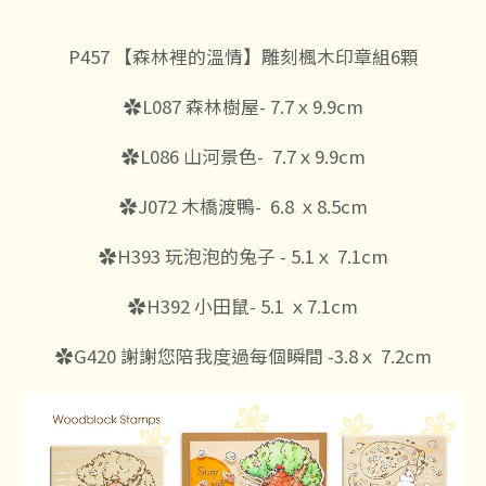
P457 【森林裡的溫情】雕刻楓木印章組6顆
✿L087 森林樹屋- 7.7ｘ9.9cm
✿L086 山河景色- 7.7ｘ9.9cm
✿J072 木橋渡鴨- 6.8 ｘ8.5cm
✿H393 玩泡泡的兔子 - 5.1ｘ 7.1cm
✿H392 小田鼠- 5.1 ｘ7.1cm
✿G420 謝謝您陪我度過每個瞬間 -3.8ｘ 7.2cm