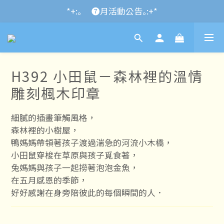
*+:｡\new / !🌌 官網消費滿千折百~RUN~:+*
*+:｡     ❼月活動公告｡:+*
*+:｡\new / !🌌 官網消費滿千折百~RUN~:+*
H392 小田鼠－森林裡的溫情
雕刻楓木印章
細膩的插畫筆觸風格，
森林裡的小樹屋，
鴨媽媽帶領著孩子渡過湍急的河流小木橋，
小田鼠穿梭在草原與孩子覓食著，
兔媽媽與孩子一起撈著泡泡金魚，
在五月感恩的季節，
好好感謝在身旁陪彼此的每個瞬間的人．