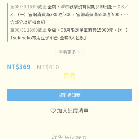
至
08/30 16:00
截止
全店，🌈🧸歡樂沒有假期🎈即日起－０8／
31（一）官網消費滿3300折300，官網消費滿5500折500，不
含部分以折扣套組
至
08/31 16:00
截止
全店，O8月限定單筆消費15000元，送 【
Tsukineko布用豆子印台-全套9大色系】
查看更多
NT$410
NT$369
售完
貨到通知我
加入追蹤清單
送貨及付款方