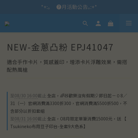
*+:｡\new / !🌌 官網消費滿千折百~RUN~:+*
*+:｡     ❼月活動公告｡:+*
*+:｡\new / !🌌 官網消費滿千折百~RUN~:+*
NEW-金蔥凸粉 EPJ41047
適合手作卡片，質感蓋印，增添卡片浮雕效果，需搭
配熱風槍
至
08/30 16:00
截止
全店，🌈🧸歡樂沒有假期🎈即日起－０8／
31（一）官網消費滿3300折300，官網消費滿5500折500，不
含部分以折扣套組
至
08/31 16:00
截止
全店，O8月限定單筆消費15000元，送 【
Tsukineko布用豆子印台-全套9大色系】