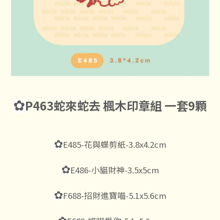
P463蛇來蛇去 楓木印章組 一套9顆
✿
✿
E485-花與蝶剪紙-3.8x4.2cm
✿
E486-小貓財神-3.5x5cm
✿
F688-招財進寶喵-5.1x5.6cm