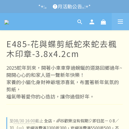
*+:｡\new / !🌌 官網消費滿千折百~RUN~:+*
*+:｡     ❼月活動公告｡:+*
*+:｡\new / !🌌 官網消費滿千折百~RUN~:+*
E485-花與蝶剪紙蛇來蛇去楓
木印章-3.8x4.2cm
2025蛇年到來，開著小車車穿過蜿蜒的道路回鄉過年~
開開心心的和家人道一聲新年快樂！
家養的小貓化身財神爺增添喜氣，布置著新年氣氛的
剪紙，
福氣帶著愛你的心造訪，讓你過個好年。
至
08/30 16:00
截止
全店，🌈🧸歡樂沒有假期🎈即日起－０8／
31（一）官網消費滿3300折300，官網消費滿5500折500，不