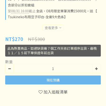
含部分以折扣套組
至
08/31 16:00
截止
全店，O8月限定單筆消費15000元，送 【
Tsukineko布用豆子印台-全套9大色系】
查看更多
NT$300
NT$270
此為熱賣商品，如遇缺貨需７個工作天依訂單順序出貨，最晚
１１／１５前下單保證年前出貨
數量
現在預購
加入追蹤清單