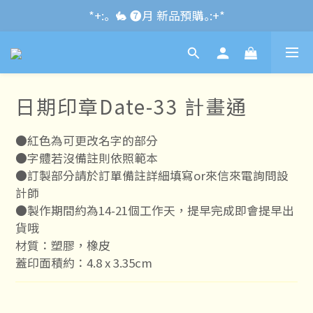
*+:｡\new / !🌌 官網消費滿千折百~RUN~:+*
*+:｡  🐇 ❼月 新品預購｡:+*
*+:｡     ❼月活動公告｡:+*
*+:｡\new / !🌌 官網消費滿千折百~RUN~:+*
日期印章Date-33 計畫通
●紅色為可更改名字的部分
●字體若沒備註則依照範本
●訂製部分請於訂單備註詳細填寫or來信來電詢問設
計師
●製作期間約為14-21個工作天，提早完成即會提早出
貨哦
材質：塑膠，橡皮
蓋印面積約：4.8 x 3.35cm