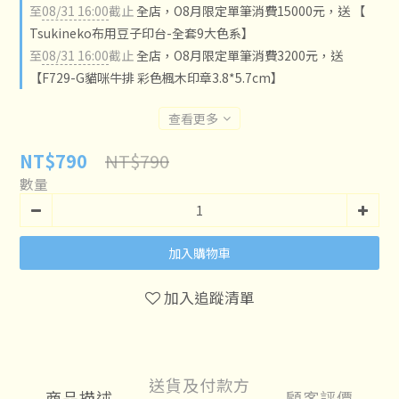
至
08/31 16:00
截止
全店，O8月限定單筆消費15000元，送 【
Tsukineko布用豆子印台-全套9大色系】
至
08/31 16:00
截止
全店，O8月限定單筆消費3200元，送
【F729-G貓咪牛排 彩色楓木印章3.8*5.7cm】
查看更多
NT$790
NT$790
數量
加入購物車
加入追蹤清單
送貨及付款方
商品描述
顧客評價