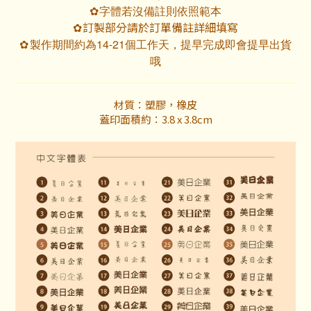
字體若沒備註則依照範本
✿
訂製部分請於訂單備註詳細填寫
✿
製作期間約為14-21個工作天，提早完成即會提早出貨
✿
哦
材質：塑膠，橡皮
蓋印面積約：3.8 x 3.8cm