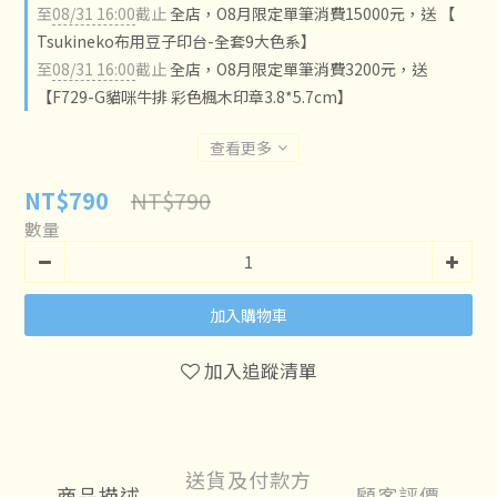
至
08/31 16:00
截止
全店，O8月限定單筆消費15000元，送 【
Tsukineko布用豆子印台-全套9大色系】
至
08/31 16:00
截止
全店，O8月限定單筆消費3200元，送
【F729-G貓咪牛排 彩色楓木印章3.8*5.7cm】
查看更多
NT$790
NT$790
數量
加入購物車
加入追蹤清單
送貨及付款方
商品描述
顧客評價