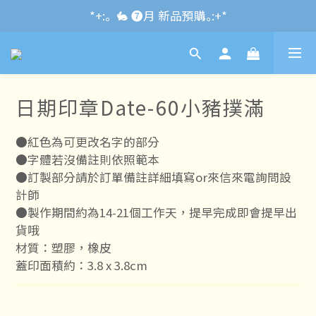
*+:｡\new / !🌌 官網消費滿千折百~RUN~:+*
*+:｡  🐇 ❼月 新品預購｡:+*
*+:｡     ❼月活動公告｡:+*
*+:｡\new / !🌌 官網消費滿千折百~RUN~:+*
日期印章Date-60小豬撲滿
●紅色為可更改名字的部分
●字體若沒備註則依照範本
●訂製部分請於訂單備註詳細填寫or來信來電詢問設
計師
●製作期間約為14-21個工作天，提早完成即會提早出
貨哦
材質：塑膠，橡皮
蓋印面積約：3.8 x 3.8cm