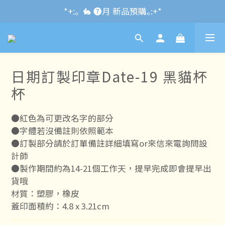
*+:｡\new / !🌌 官網消費滿千折百~RUN~:+*
*+:｡  🐇 ❼月 新品預購｡:+*
*+:｡     ❼月活動公告｡:+*
*+:｡\new / !🌌 官網消費滿千折百~RUN~:+*
日期訂製印章Date-19 黑貓杯
杯
●紅色為可更改名字的部分
●字體若沒備註則依照範本
●訂製部分請於訂單備註詳細填寫or來信來電詢問設
計師
●製作期間約為14-21個工作天，提早完成即會提早出
貨哦
材質：塑膠，橡皮
蓋印面積約：4.8 x 3.21cm