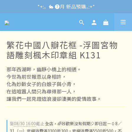
*+:｡\new / !🌌 官網消費滿千折百~RUN~:+*
*+:｡  🐇 ❼月 新品預購｡:+*
*+:｡     ❼月活動公告｡:+*
*+:｡\new / !🌌 官網消費滿千折百~RUN~:+*
繁花中國八瓣花框 -浮圖宮物
語雕刻楓木印章組 K131
那年西湖畔，幽靜小橋上的相遇。
今世為前世報恩以身相許，
化為妙齡女子的白娘子與小青，
在這喧囂人間只為尋得那一人，
讓我們一起見證這浪漫卻淒美的愛情故事。
至
08/30 16:00
截止
全店，🌈🧸歡樂沒有假期🎈即日起－０8／
31（一）官網消費滿3300折300，官網消費滿5500折500，不