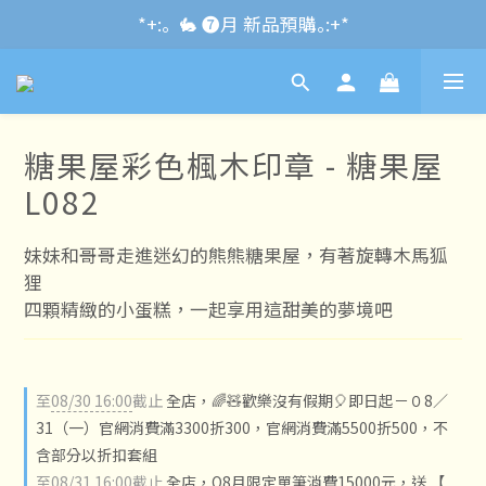
*+:｡\new / !🌌 官網消費滿千折百~RUN~:+*
*+:｡  🐇 ❼月 新品預購｡:+*
*+:｡     ❼月活動公告｡:+*
*+:｡\new / !🌌 官網消費滿千折百~RUN~:+*
糖果屋彩色楓木印章 - 糖果屋
L082
妹妹和哥哥走進迷幻的熊熊糖果屋，有著旋轉木馬狐
狸
四顆精緻的小蛋糕，一起享用這甜美的夢境吧
至
08/30 16:00
截止
全店，🌈🧸歡樂沒有假期🎈即日起－０8／
31（一）官網消費滿3300折300，官網消費滿5500折500，不
含部分以折扣套組
至
08/31 16:00
截止
全店，O8月限定單筆消費15000元，送 【