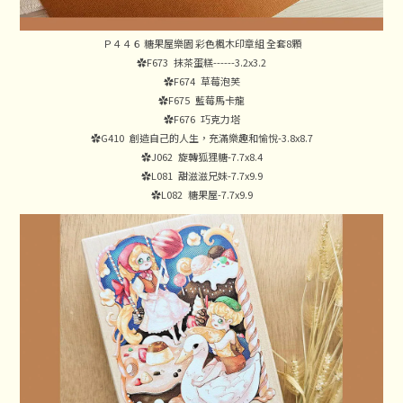
Ｐ４４６ 糖果屋樂園 彩色楓木印章組 全套8顆
✿F673 抹茶蛋糕------3.2x3.2
✿F674 草莓泡芙
✿F675 藍莓馬卡龍
✿F676 巧克力塔
✿G410 創造自己的人生，充滿樂趣和愉悅-3.8x8.7
✿J062 旋轉狐狸糖-7.7x8.4
✿L081 甜滋滋兄妹-7.7x9.9
✿L082 糖果屋-7.7x9.9