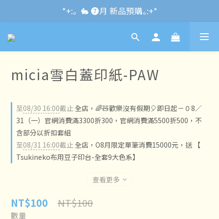
*+:｡\new / !🌌 官網消費滿千折百~RUN~:+*
*+:｡  🐇 ❼月 新品預購｡:+*
*+:｡     ❼月活動公告｡:+*
*+:｡\new / !🌌 官網消費滿千折百~RUN~:+*
micia雪白蓋印紙-PAW
至
08/30 16:00
截止
全店，🌈🧸歡樂沒有假期🎈即日起－０8／
31（一）官網消費滿3300折300，官網消費滿5500折500，不
含部分以折扣套組
至
08/31 16:00
截止
全店，O8月限定單筆消費15000元，送 【
Tsukineko布用豆子印台-全套9大色系】
查看更多
NT$100
NT$100
數量