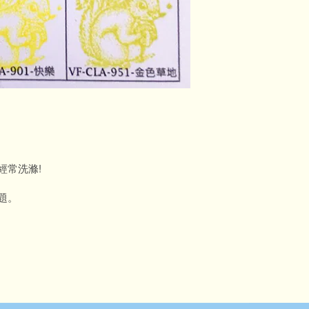
經常洗滌!
題。