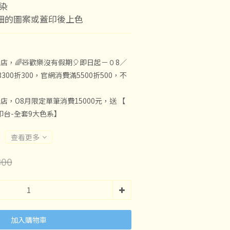
染
細的圖案或蓋印後上色
店，🌈🧸歡樂沒有假期🎈即日起－０8／
300折300，官網消費滿5500折500，不
店，O8月限定單筆消費15000元，送 【
子印台-全套9大色系】
查看更多
00
加入購物車