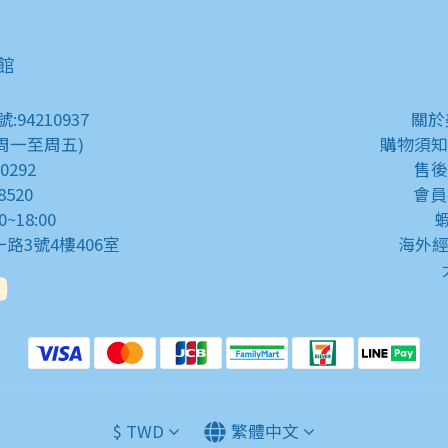
藝館
4210937
關
 (周一至周五)
購物須
80292
售
8520
會
0~18:00
一路3號4樓406室
海外經
$
TWD
繁體中文