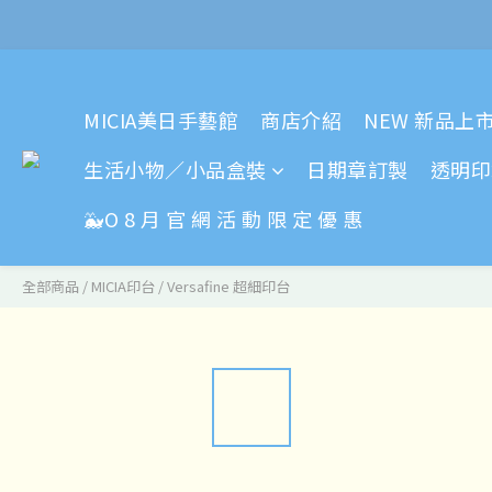
MICIA美日手藝館
商店介紹
NEW 新品上
生活小物／小品盒裝
日期章訂製
透明印
🐳O 8 月 官 網 活 動 限 定 優 惠
全部商品
/
MICIA印台
/
Versafine 超細印台