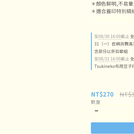
＊顏色鮮明,不易暈
＊適合蓋印特別精
至
08/30 16:00
截止
全
31（一）官網消費滿3
含部分以折扣套組
至
08/31 16:00
截止
全
Tsukineko布用豆
NT$3
NT$270
數量