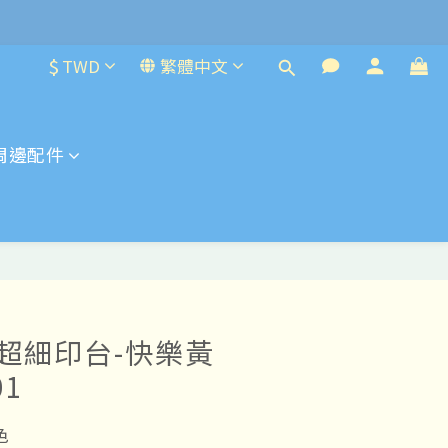
$
TWD
繁體中文
周邊配件
ine超細印台-快樂黃
01
色