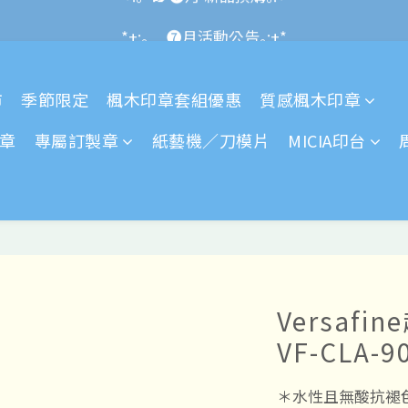
*+:｡\new / !🌌 官網消費滿千折百~RUN~:+*
*+:｡     ❼月活動公告｡:+*
*+:｡\new / !🌌 官網消費滿千折百~RUN~:+*
市
季節限定
楓木印章套組優惠
質感楓木印章
章
專屬訂製章
紙藝機／刀模片
MICIA印台
Versaf
VF-CLA-9
＊水性且無酸抗褪