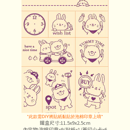
*此款需DIY將貼紙黏貼於泡棉印章上唷*
鐵盒尺寸:11.5x9x2.5cm
內容物:泡棉印章x9/貼紙x1/蓋印小卡x6