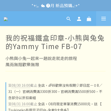
*+:｡\new / !🌌 官網消費滿千折百~RUN~:+*
*+:｡  🐇 ❼月 新品預購｡:+*
*+:｡     ❼月活動公告｡:+*
*+:｡\new / !🌌 官網消費滿千折百~RUN~:+*
我的祝福鐵盒印章-小熊與兔兔
的Yammy Time FB-07
小熊與小兔一起來一趟說走就走的旅程
風雨無阻歡樂無限
至
08/30 16:00
截止
全店，🌈🧸歡樂沒有假期🎈即日起－０8／
31（一）官網消費滿3300折300，官網消費滿5500折500，不
含部分以折扣套組
至
08/31 16:00
截止
全店，O8月限定單筆消費15000元，送 【
Tsukineko布用豆子印台-全套9大色系】