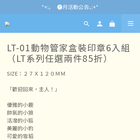
*+:｡\new / !🌌 官網消費滿千折百~RUN~:+*
*+:｡     ❼月活動公告｡:+*
*+:｡\new / !🌌 官網消費滿千折百~RUN~:+*
LT-01動物管家盒裝印章6入組
（LT系列任選兩件85折）
SIZE：２７Ｘ１２０ＭＭ
「歡迎回來，主人！」
優雅的小鹿
帥氣的小狼
活潑的小狐
美麗的小豹
可愛的雪貂