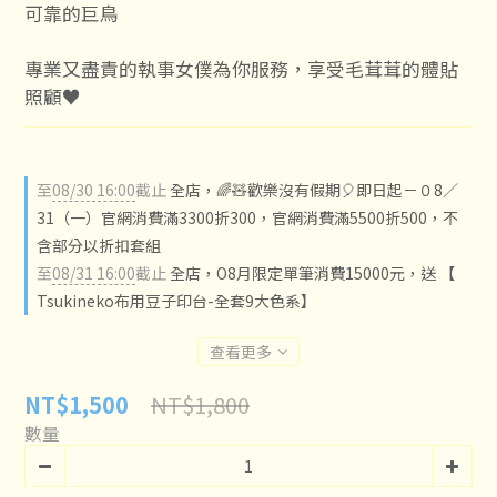
可靠的巨鳥
專業又盡責的執事女僕為你服務，享受毛茸茸的體貼
照顧♥
至
08/30 16:00
截止
全店，🌈🧸歡樂沒有假期🎈即日起－０8／
31（一）官網消費滿3300折300，官網消費滿5500折500，不
含部分以折扣套組
至
08/31 16:00
截止
全店，O8月限定單筆消費15000元，送 【
Tsukineko布用豆子印台-全套9大色系】
查看更多
NT$1,800
NT$1,500
數量