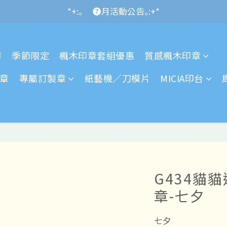
*+:｡\new / !🌌 官網消費滿千折百~RUN~:+*
*+:｡     ❼月活動公告｡:+*
*+:｡\new / !🌌 官網消費滿千折百~RUN~:+*
市
季節限定
楓木印章套組優惠
質感楓木印章
章
專屬訂製章
紙藝機／刀模片
MICIA印台
G434貓
章-七夕
七夕