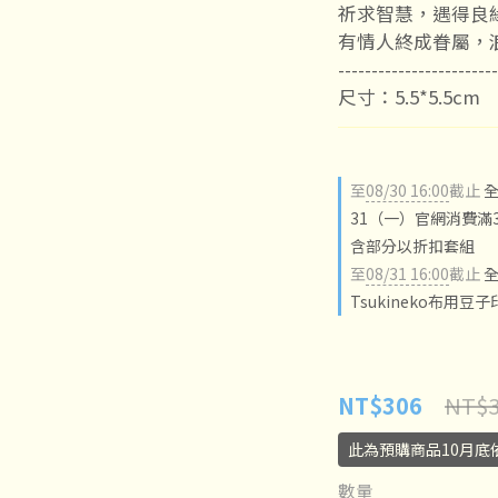
祈求智慧，遇得良
有情人終成眷屬，
------------------------
尺寸：5.5*5.5cm
至
08/30 16:00
截止
全
31（一）官網消費滿3
含部分以折扣套組
至
08/31 16:00
截止
全
Tsukineko布用豆
NT$3
NT$306
此為預購商品10月底
數量