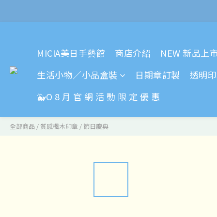
MICIA美日手藝館
商店介紹
NEW 新品上
生活小物／小品盒裝
日期章訂製
透明印
🐳O 8 月 官 網 活 動 限 定 優 惠
全部商品
/
質感楓木印章
/
節日慶典