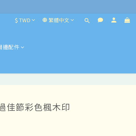
$
TWD
繁體中文
周邊配件
貓過佳節彩色楓木印