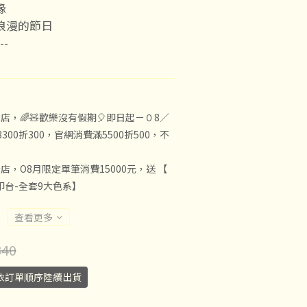
緣
浪漫的節日
--
店，🌈🧸歡樂沒有假期🎈即日起－０8／
300折300，官網消費滿5500折500，不
店，O8月限定單筆消費15000元，送 【
子印台-全套9大色系】
查看更多
40
依訂單順序陸續出貨