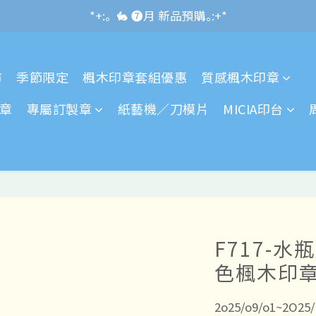
*+:｡\new / !🌌 官網消費滿千折百~RUN~:+*
*+:｡  🐇 ❼月 新品預購｡:+*
*+:｡     ❼月活動公告｡:+*
市
季節限定
楓木印章套組優惠
質感楓木印章
*+:｡\new / !🌌 官網消費滿千折百~RUN~:+*
章
專屬訂製章
紙藝機／刀模片
MICIA印台
F717-
色楓木印章-
2o25/o9/o1~2O2