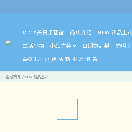
MICIA美日手藝館
商店介紹
NEW 新品上
生活小物／小品盒裝
日期章訂製
透明印
🐳O 8 月 官 網 活 動 限 定 優 惠
全部商品
/
NEW 新品上市