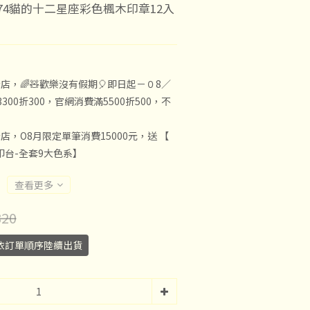
74貓的十二星座彩色楓木印章12入
店，🌈🧸歡樂沒有假期🎈即日起－０8／
300折300，官網消費滿5500折500，不
店，O8月限定單筆消費15000元，送 【
子印台-全套9大色系】
查看更多
20
依訂單順序陸續出貨