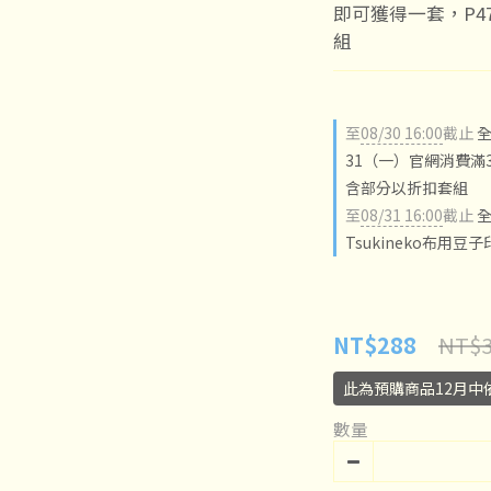
即可獲得一套，P4
組
至
08/30 16:00
截止
全
31（一）官網消費滿3
含部分以折扣套組
至
08/31 16:00
截止
全
Tsukineko布用豆
NT$3
NT$288
此為預購商品12月中
數量