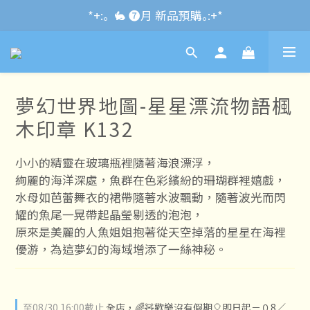
*+:｡\new / !🌌 官網消費滿千折百~RUN~:+*
*+:｡  🐇 ❼月 新品預購｡:+*
*+:｡     ❼月活動公告｡:+*
*+:｡\new / !🌌 官網消費滿千折百~RUN~:+*
夢幻世界地圖-星星漂流物語楓
木印章 K132
小小的精靈在玻璃瓶裡隨著海浪漂浮，
絢麗的海洋深處，魚群在色彩繽紛的珊瑚群裡嬉戲，
水母如芭蕾舞衣的裙帶隨著水波飄動，隨著波光而閃
耀的魚尾一晃帶起晶瑩剔透的泡泡，
原來是美麗的人魚姐姐抱著從天空掉落的星星在海裡
優游，為這夢幻的海域增添了一絲神秘。
至
08/30 16:00
截止
全店，🌈🧸歡樂沒有假期🎈即日起－０8／