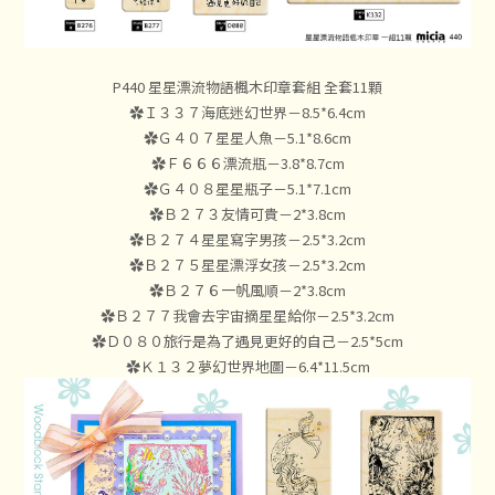
P440 星星漂流物語楓木印章套組 全套11顆
✿Ｉ３３７海底迷幻世界－8.5*6.4cm
✿Ｇ４０７星星人魚－5.1*8.6cm
✿Ｆ６６６漂流瓶－3.8*8.7cm
✿Ｇ４０８星星瓶子－5.1*7.1cm
✿Ｂ２７３友情可貴－2*3.8cm
✿Ｂ２７４星星寫字男孩－2.5*3.2cm
✿Ｂ２７５星星漂浮女孩－2.5*3.2cm
✿Ｂ２７６一帆風順－2*3.8cm
✿Ｂ２７７我會去宇宙摘星星給你－2.5*3.2cm
✿Ｄ０８０旅行是為了遇見更好的自己－2.5*5cm
✿Ｋ１３２夢幻世界地圖－6.4*11.5cm