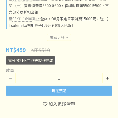
31（一）官網消費滿3300折300，官網消費滿5500折500，不
含部分以折扣套組
至
08/31 16:00
截止
全店，O8月限定單筆消費15000元，送 【
Tsukineko布用豆子印台-全套9大色系】
查看更多
NT$510
NT$459
需等候21個工作天製作完成
數量
現在預購
加入追蹤清單