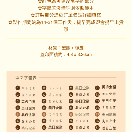
紅色為可更改名字的部分
✿
字體若沒備註則依照範本
✿
訂製部分請於訂單備註詳細填寫
✿
製作期間約為14-21個工作天，提早完成即會提早出貨
✿
哦
材質：塑膠，橡皮
蓋印面積約：
4.8 x 3.26cm