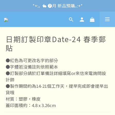
*+:｡\new / !🌌 官網消費滿千折百~RUN~:+*
*+:｡  🐇 ❼月 新品預購｡:+*
*+:｡     ❼月活動公告｡:+*
*+:｡\new / !🌌 官網消費滿千折百~RUN~:+*
日期訂製印章Date-24 春季郵
貼
●紅色為可更改名字的部分
●字體若沒備註則依照範本
●訂製部分請於訂單備註詳細填寫or來信來電詢問設
計師
●製作期間約為14-21個工作天，提早完成即會提早出
貨哦
材質：塑膠，橡皮
蓋印面積約：4.8 x 3.26cm