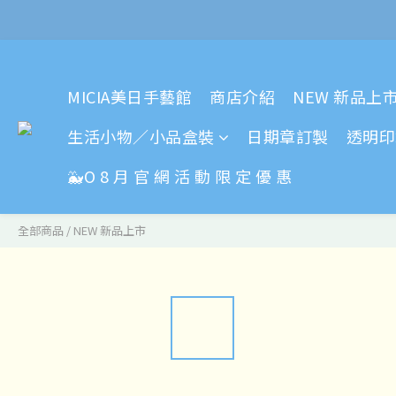
MICIA美日手藝館
商店介紹
NEW 新品上
生活小物／小品盒裝
日期章訂製
透明印
🐳O 8 月 官 網 活 動 限 定 優 惠
全部商品
/
NEW 新品上市