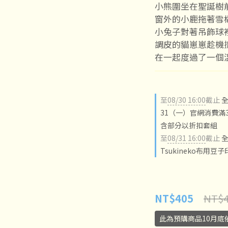
小熊圍坐在聖誕樹
窗外的小鹿拖著雪
小兔子對著吊飾球
調皮的貓崽崽趁機
在一起度過了一個
至
08/30 16:00
截止
全
31（一）官網消費滿3
含部分以折扣套組
至
08/31 16:00
截止
全
Tsukineko布用豆
NT$4
NT$405
此為預購商品10月底