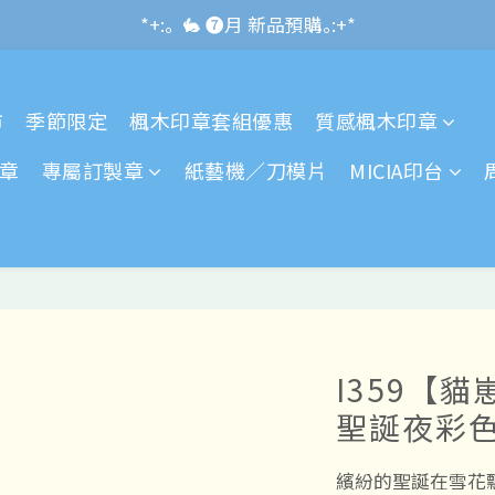
*+:｡\new / !🌌 官網消費滿千折百~RUN~:+*
*+:｡  🐇 ❼月 新品預購｡:+*
*+:｡     ❼月活動公告｡:+*
市
季節限定
楓木印章套組優惠
質感楓木印章
*+:｡\new / !🌌 官網消費滿千折百~RUN~:+*
章
專屬訂製章
紙藝機／刀模片
MICIA印台
I359【
聖誕夜彩色
繽紛的聖誕在雪花