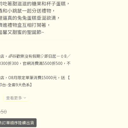
前吃著甜滋滋的糖果和杯子蛋糕，
橇和小跳鼠一起分送禮物，
裡逼真的兔兔蛋糕垂涎欲滴，
擠進禮物盒互相打鬧著，
溫馨又甜蜜的聖誕節~
店，🌈🧸歡樂沒有假期🎈即日起－０8／
300折300，官網消費滿5500折500，不
店，O8月限定單筆消費15000元，送 【
子印台-全套9大色系】
查看更多
50
依訂單順序陸續出貨