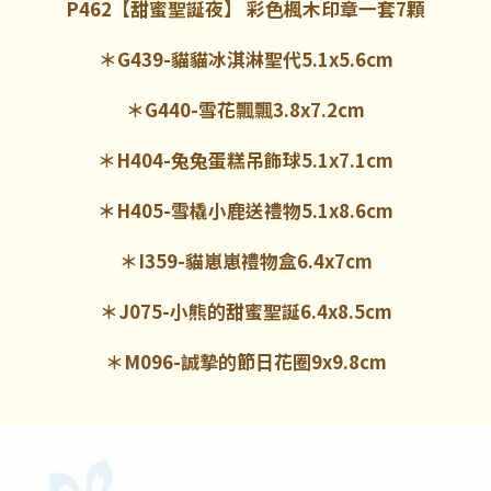
P462【甜蜜聖誕夜】 彩色楓木印章一套7顆
＊G439-貓貓冰淇淋聖代5.1x5.6cm
＊G440-雪花飄飄3.8x7.2cm
＊H404-兔兔蛋糕吊飾球5.1x7.1cm
＊H405-雪橇小鹿送禮物5.1x8.6cm
＊I359-貓崽崽禮物盒6.4x7cm
＊J075-小熊的甜蜜聖誕6.4x8.5cm
＊M096-誠摯的節日花圈9x9.8cm