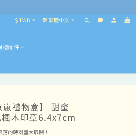
$
TWD
繁體中文
周邊配件
貓崽崽禮物盒】 甜蜜
楓木印章6.4x7cm
飄落的時刻盛大展開！