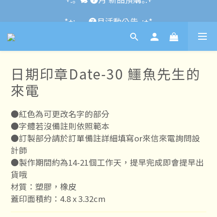
*+:｡\new / !🌌 官網消費滿千折百~RUN~:+*
*+:｡     ❼月活動公告｡:+*
*+:｡\new / !🌌 官網消費滿千折百~RUN~:+*
日期印章Date-30 鱷魚先生的
來電
●紅色為可更改名字的部分
●字體若沒備註則依照範本
●訂製部分請於訂單備註詳細填寫or來信來電詢問設
計師
●製作期間約為14-21個工作天，提早完成即會提早出
貨哦
材質：塑膠，橡皮
蓋印面積約：4.8 x 3.32cm