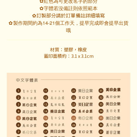
紅色為可更改名字的部分
✿
字體若沒備註則依照範本
✿
訂製部分請於訂單備註詳細填寫
✿
製作期間約為14-21個工作天，提早完成即會提早出貨
✿
哦
材質：塑膠，橡皮
蓋印面積約：3.1 x 3.1cm